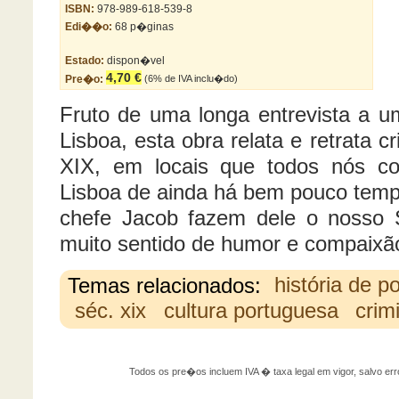
ISBN:
978-989-618-539-8
Edi��o:
68 p�ginas
Estado:
dispon�vel
4,70 €
Pre�o:
(6% de IVA inclu�do)
Fruto de uma longa entrevista a um
Lisboa, esta obra relata e retrata 
XIX, em locais que todos nós c
Lisboa de ainda há bem pouco temp
chefe Jacob fazem dele o nosso
muito sentido de humor e compaixã
Temas relacionados:
história de p
séc. xix
cultura portuguesa
crim
Todos os pre�os incluem IVA � taxa legal em vigor, salvo 