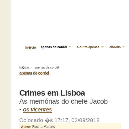
apenas de cordel
a outra apenas
ebooks
in�cio
in�cio
>
apenas de cordel
apenas de cordel
Crimes em Lisboa
As memórias do chefe Jacob
•
os vicentes
Colocado �s 17:17, 02/09/2018
Autor:
Rocha Martins