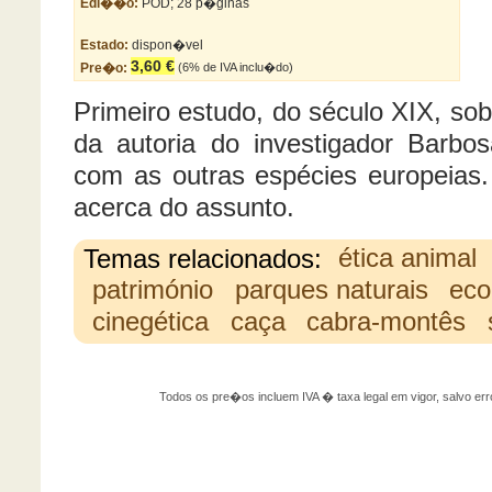
Edi��o:
POD; 28 p�ginas
Estado:
dispon�vel
3,60 €
Pre�o:
(6% de IVA inclu�do)
Primeiro estudo, do século XIX, so
da autoria do investigador Barb
com as outras espécies europeia
acerca do assunto.
Temas relacionados:
ética animal
património
parques naturais
eco
cinegética
caça
cabra-montês
Todos os pre�os incluem IVA � taxa legal em vigor, salvo 