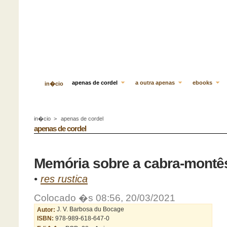
apenas de cordel
a outra apenas
ebooks
in�cio
in�cio
>
apenas de cordel
apenas de cordel
Memória sobre a cabra-montês
•
res rustica
Colocado �s 08:56, 20/03/2021
Autor:
J. V. Barbosa du Bocage
ISBN:
978-989-618-647-0