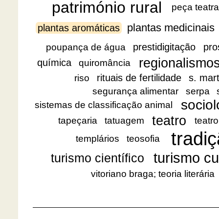
património rural
peça teatra
plantas medicinais
plantas aromáticas
prestidigitação
pro
poupança de água
regionalismo
química
quiromância
rituais de fertilidade
s. mar
riso
segurança alimentar
serpa
sociol
sistemas de classificação animal
teatro
tapeçaria
tatuagem
teatro
tradiç
templários
teosofia
turismo cu
turismo científico
vitoriano braga; teoria literária