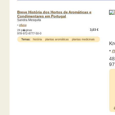
Breve História dos Hortos de Aromáticas e
Condimentares em Portugal
Sandra Mesquita
•
ofiusa
3,03 €
24 p�ginas
978-972-8777-50-0
Temas:
história
plantas aromáticas
plantas medicinais
Kr
•
n
48
97