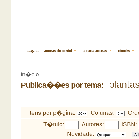
apenas de cordel
a outra apenas
ebooks
in�cio
in�cio
plantas
Publica��es por tema:
Itens por p�gina:
Colunas:
Orde
T�tulo:
Autores:
ISBN:
Novidade: