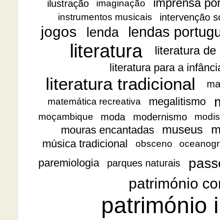
imprensa po
ilustração
imaginação
intervenção s
instrumentos musicais
jogos
lendas portug
lenda
literatura
literatura de
literatura para a infânc
literatura tradicional
ma
megalitismo
matemática recreativa
moda
modernismo
moçambique
modis
museus
m
mouras encantadas
música tradicional
obsceno
oceanogr
pass
paremiologia
parques naturais
património co
património i