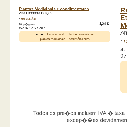
Plantas Medicinais e condimentares
R
Ana Eleonora Borges
E
•
res rustica
4,24 €
M
64 p�ginas
978-972-8777-36-4
An
Temas:
tradição oral
plantas aromáticas
plantas medicinais
património rural
•
r
40
97
Todos os pre�os incluem IVA � taxa le
excep��es devidamente