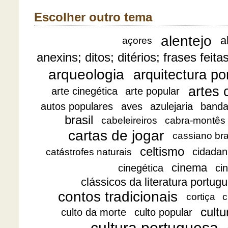
Escolher outro tema
alentejo
a
açores
anexins; ditos; ditérios; frases feita
arqueologia
arquitectura p
artes 
arte cinegética
arte popular
autos populares
aves
azulejaria
banda
brasil
cabeleireiros
cabra-montês
cartas de jogar
cassiano br
celtismo
cidadan
catástrofes naturais
cinema
cinegética
ci
clássicos da literatura portug
contos tradicionais
cortiça
c
cultu
culto da morte
culto popular
cultura portuguesa