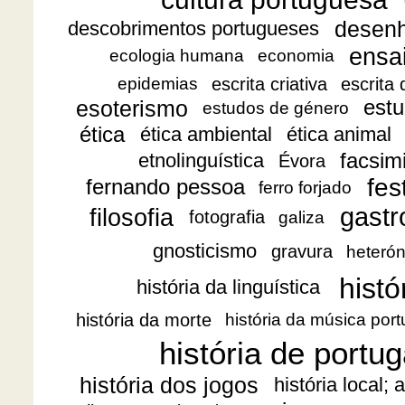
desen
descobrimentos portugueses
ensa
ecologia humana
economia
escrita criativa
escrita
epidemias
esoterismo
estu
estudos de género
ética
ética ambiental
ética animal
facsimi
etnolinguística
Évora
fes
fernando pessoa
ferro forjado
gast
filosofia
fotografia
galiza
gnosticismo
gravura
heteró
histó
história da linguística
história da morte
história da música por
história de portug
história dos jogos
história local;