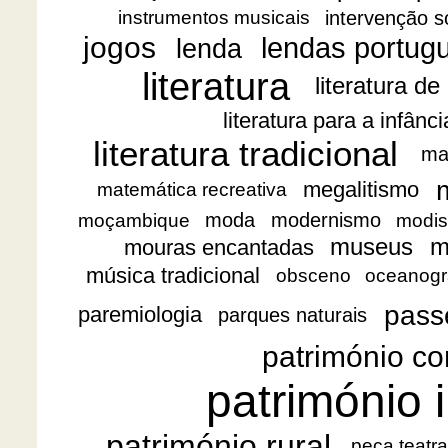
intervenção s
instrumentos musicais
jogos
lendas portug
lenda
literatura
literatura de
literatura para a infânc
literatura tradicional
ma
megalitismo
matemática recreativa
moda
modernismo
moçambique
modis
museus
m
mouras encantadas
música tradicional
obsceno
oceanogr
pass
paremiologia
parques naturais
património co
património i
património rural
peça teatra