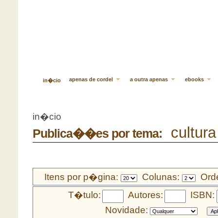
apenas de cordel
a outra apenas
ebooks
in�cio
in�cio
cultura
Publica��es por tema:
Itens por p�gina:
Colunas:
Orde
T�tulo:
Autores:
ISBN:
Novidade: