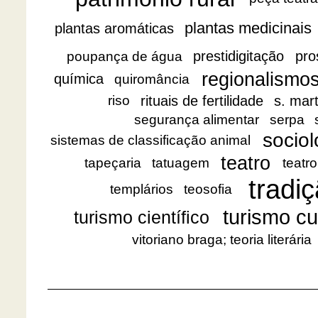
plantas medicinais
plantas aromáticas
prestidigitação
pro
poupança de água
regionalismo
química
quiromância
rituais de fertilidade
s. mar
riso
segurança alimentar
serpa
sociol
sistemas de classificação animal
teatro
tapeçaria
tatuagem
teatro
tradiç
templários
teosofia
turismo cu
turismo científico
vitoriano braga; teoria literária