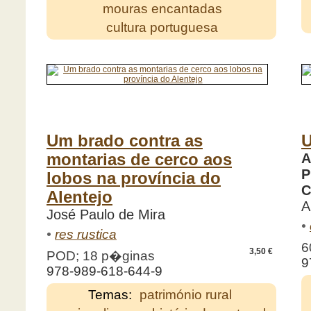
mouras encantadas
cultura portuguesa
Um brado contra as
U
montarias de cerco aos
A
P
lobos na província do
C
Alentejo
A
José Paulo de Mira
•
•
res rustica
6
3,50 €
POD; 18 p�ginas
9
978-989-618-644-9
Temas:
património rural