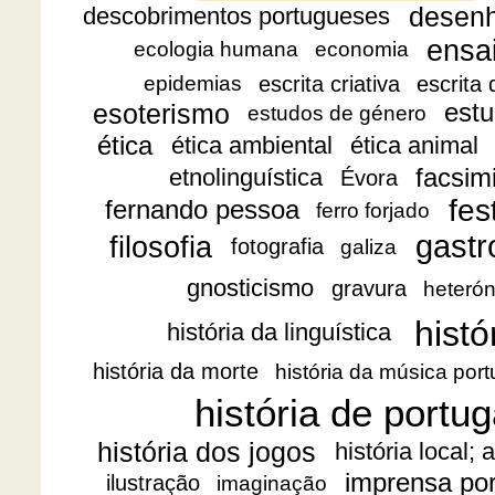
desen
descobrimentos portugueses
ensa
ecologia humana
economia
escrita criativa
escrita
epidemias
esoterismo
estu
estudos de género
ética
ética ambiental
ética animal
facsimi
etnolinguística
Évora
fes
fernando pessoa
ferro forjado
gast
filosofia
fotografia
galiza
gnosticismo
gravura
heteró
histó
história da linguística
história da morte
história da música por
história de portug
história dos jogos
história local;
imprensa po
ilustração
imaginação