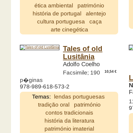
ética ambiental
património
história de portugal
alentejo
cultura portuguesa
caça
arte cinegética
Tales of old
Lusitânia
Adolfo Coelho
Facsimile; 190
10,54 €
L
p�ginas
N
978-989-618-573-2
F
Temas:
lendas portuguesas
1
tradição oral
património
9
contos tradicionais
história da literatura
património imaterial