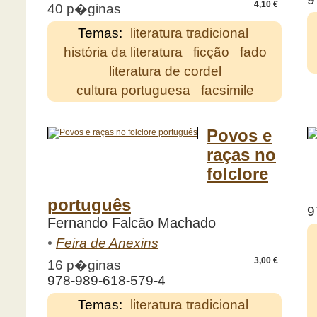
4,10 €
40 p�ginas
Temas:
literatura tradicional
história da literatura
ficção
fado
literatura de cordel
cultura portuguesa
facsimile
Povos e
raças no
folclore
português
9
Fernando Falcão Machado
•
Feira de Anexins
3,00 €
16 p�ginas
978-989-618-579-4
Temas:
literatura tradicional