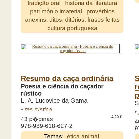
tradição oral
história da literatura
património imaterial
provérbios
anexins; ditos; ditérios; frases feitas
cultura portuguesa
Resumo da caça ordinária
S
Poesia e ciência do caçador
r
rústico
p
L. A. Ludovice da Gama
S
•
res rustica
•
4,20 €
43 p�ginas
4
978-989-618-627-2
9
Temas:
ética animal