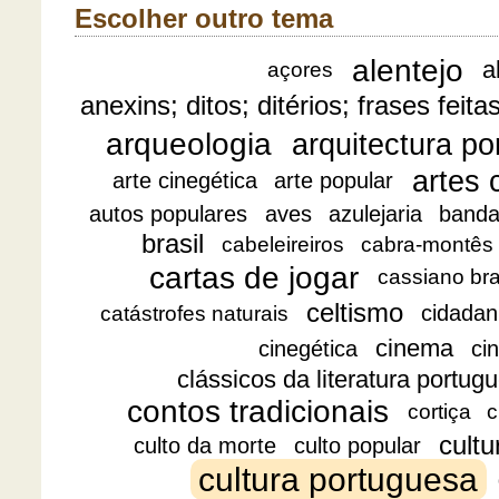
Escolher outro tema
alentejo
a
açores
anexins; ditos; ditérios; frases feita
arqueologia
arquitectura p
artes 
arte cinegética
arte popular
autos populares
aves
azulejaria
banda
brasil
cabeleireiros
cabra-montês
cartas de jogar
cassiano br
celtismo
cidadan
catástrofes naturais
cinema
cinegética
ci
clássicos da literatura portug
contos tradicionais
cortiça
c
cultu
culto da morte
culto popular
cultura portuguesa