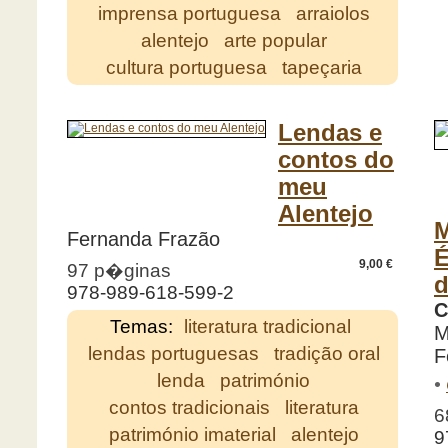
imprensa portuguesa
arraiolos
alentejo
arte popular
cultura portuguesa
tapeçaria
Lendas e
contos do
meu
Alentejo
M
Fernanda Frazão
É
9,00 €
97 p�ginas
d
978-989-618-599-2
C
Temas:
literatura tradicional
M
lendas portuguesas
tradição oral
F
lenda
património
•
contos tradicionais
literatura
6
património imaterial
alentejo
9