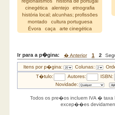
regionalismos
história de portugal
cinegética
alentejo
etnografia
história local; alcunhas; profissões
montado
cultura portuguesa
Évora
caça
arte cinegética
Ir para a p�gina:
1
2
� Anterior
Seg
Itens por p�gina:
Colunas:
Orde
T�tulo:
Autores:
ISBN:
Novidade:
Todos os pre�os incluem IVA � taxa le
excep��es devidamente