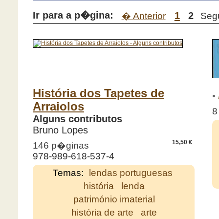
Ir para a p�gina:
1
2
� Anterior
Seg
História dos Tapetes de
•
Arraiolos
8
Alguns contributos
Bruno Lopes
15,50 €
146 p�ginas
978-989-618-537-4
Temas:
lendas portuguesas
história
lenda
património imaterial
história de arte
arte