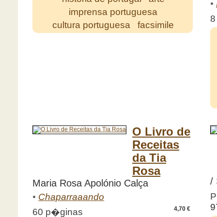
•
imprensa portuguesa
8
cultura portuguesa
facsimile
O Livro de
Receitas
da Tia
Rosa
/
Maria Rosa Apolónio Calça
P
•
Chaparraaando
9
4,70 €
60 p�ginas