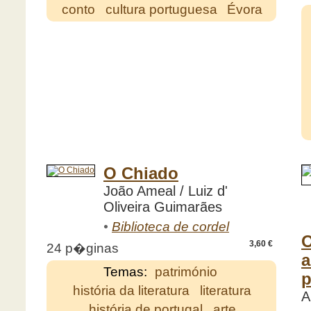
conto
cultura portuguesa
Évora
O Chiado
João Ameal / Luiz d'
Oliveira Guimarães
•
Biblioteca de cordel
O
3,60 €
24 p�ginas
a
Temas:
património
p
história da literatura
literatura
A
história de portugal
arte