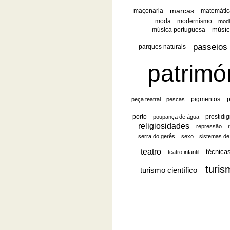
marcas
maçonaria
matemátic
moda
modernismo
modi
música
música portuguesa
passeios
parques naturais
patrimó
pigmentos
p
peça teatral
pescas
porto
prestidig
poupança de água
religiosidades
repressão
serra do gerês
sexo
sistemas de 
teatro
técnica
teatro infantil
turis
turismo científico