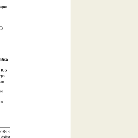
ique
o
l
lítica
mos
rpa
gem
ão
mo
in�cio
Voltar