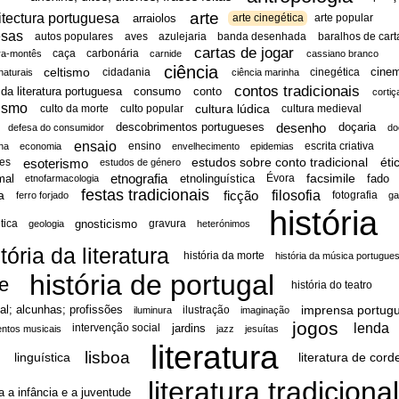
arte
itectura portuguesa
arraiolos
arte cinegética
arte popular
esas
autos populares
aves
azulejaria
banda desenhada
baralhos de cart
cartas de jogar
caça
carbonária
ra-montês
carnide
cassiano branco
ciência
celtismo
cine
cidadania
cinegética
naturais
ciência marinha
contos tradicionais
da literatura portuguesa
consumo
conto
cortiç
nismo
cultura lúdica
culto da morte
culto popular
cultura medieval
desenho
descobrimentos portugueses
doçaria
defesa do consumidor
do
ensaio
ensino
escrita criativa
na
economia
envelhecimento
epidemias
esoterismo
estudos sobre conto tradicional
éti
tes
estudos de género
etnografia
facsimile
mal
etnolinguística
fado
Évora
etnofarmacologia
festas tradicionais
filosofia
ficção
a
fotografia
ferro forjado
ga
história
gnosticismo
tica
gravura
geologia
heterónimos
tória da literatura
história da morte
história da música portugue
história de portugal
te
história do teatro
imprensa portug
cal; alcunhas; profissões
ilustração
iluminura
imaginação
jogos
lenda
jardins
intervenção social
entos musicais
jazz
jesuítas
literatura
s
lisboa
linguística
literatura de cord
literatura tradiciona
ra a infância e a juventude