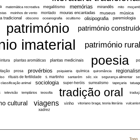
memórias
megalitismo
mirandês
a
matemática recreativa
mito
moçamb
museus
música
mouras encantadas
montado
stas
moinhos de vento
olisipografia
 tradicional
paremiologia
obsceno
oceanografia
ocultismo
património
património construíd
nio imaterial
património rura
poesia
plantas medicinais
intura
plantas aromáticas
po
provérbios
regionalis
itação
prosa
química
psiquiatria
quiromância
rituais de fertilidade
s. martinho
riso
santarém
séc. xix
segurança alimentar
se
sociologia
super-heróis
surrealismo
classificação animal
tapeçaria
tatua
tradição oral
s
televisão
templários
teosofia
traduç
viagens
mo cultural
vinho
vitoriano braga; teoria literária
vulcanis
xadrez
Topo