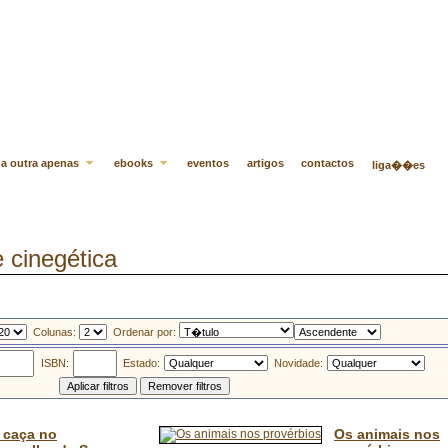
a outra apenas
ebooks
eventos
artigos
contactos
liga��es
 cinegética
Colunas:
Ordenar por:
ISBN:
Estado:
Novidade:
 caça no
Os animais nos