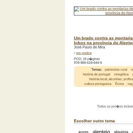
Um brado contra as montaria
lobos na província do Alente
José Paulo de Mira
•
res rustica
POD; 18 p�ginas
978-989-618-644-9
Temas:
património rural
r
história de portugal
cinegética
história local; alcunhas; profi
cultura portuguesa
Évora
ca
Todos os pre�os incluem
Escolher outro tema
alentejo
alquimia
açores