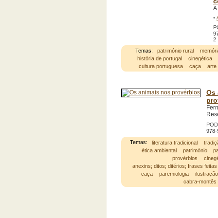
c
A
•
P
9
2
Temas:
património rural
memóri
história de portugal
cinegética
cultura portuguesa
caça
arte
Os 
pro
Fer
Res
POD;
978-
Temas:
literatura tradicional
tradiç
ética ambiental
património
pa
provérbios
cineg
anexins; ditos; ditérios; frases feitas
caça
paremiologia
ilustraçã
cabra-montês