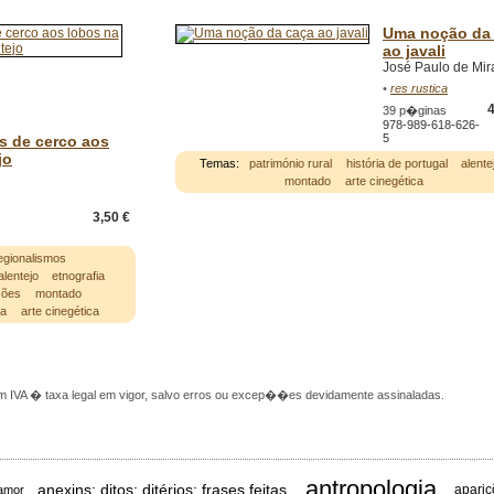
Uma noção da
ao javali
José Paulo de Mir
•
res rustica
4
39 p�ginas
978-989-618-626-
5
s de cerco aos
jo
Temas:
património rural
história de portugal
alente
montado
arte cinegética
3,50 €
egionalismos
alentejo
etnografia
ssões
montado
ça
arte cinegética
 IVA � taxa legal em vigor, salvo erros ou excep��es devidamente assinaladas.
antropologia
anexins; ditos; ditérios; frases feitas
apariç
amor