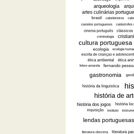
arqueologia
arqu
artes culinárias portugu
brasil
cabeleireiros
cab
castelos portugueses
catástrofes 
clássicos 
cinema português
cristia
criminologia
cultura portuguesa
ecologia
ecologia huma
escrita de crianças e adolescen
ética ambiental
ética ani
fernando pesso
febre-amarela
gastronomia
gené
his
história da linguística
história de ar
história dos jogos
história lo
inquisição
instituto
instrum
lendas portuguesa
literatura pa
literatura obscena