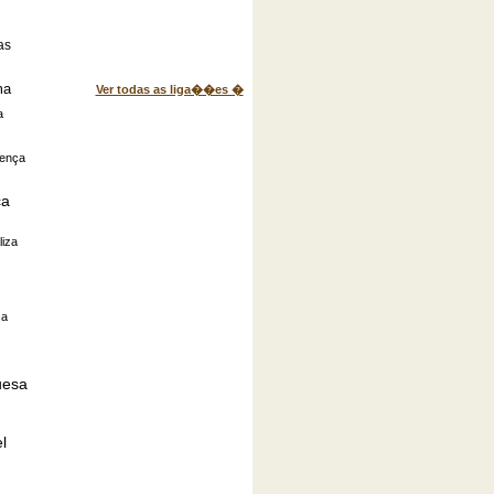
as
ma
Ver todas as liga��es �
a
ença
ca
liza
sa
uesa
el
l