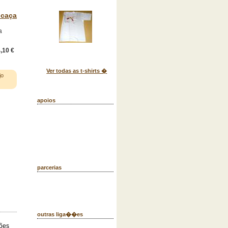
 caça
a
,10 €
Ver todas as t-shirts �
jo
apoios
parcerias
outras liga��es
ões