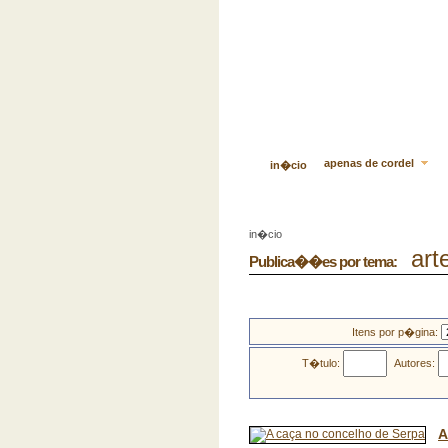
apenas de cordel
in�cio
in�cio
arte
Publica��es por tema:
Itens por p�gina:
T�tulo:
Autores:
A