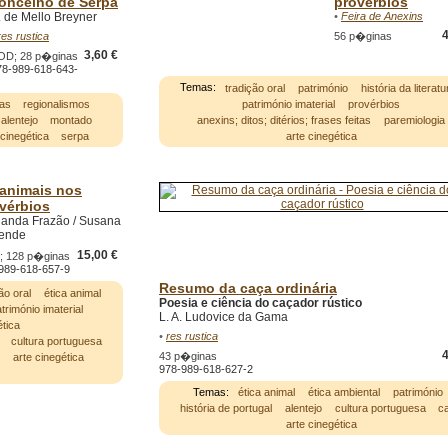
oncelho de Serpa
provérbios
. de Mello Breyner
•
Feira de Anexins
4
56 p�ginas
res rustica
3,60 €
OD; 28 p�ginas
78-989-618-643-
Temas:
tradição oral
património
história da literatu
património imaterial
provérbios
as
regionalismos
anexins; ditos; ditérios; frases feitas
paremiologia
alentejo
montado
arte cinegética
 cinegética
serpa
animais nos
vérbios
nanda Frazão / Susana
ende
15,00 €
 128 p�ginas
989-618-657-9
Resumo da caça ordinária
ão oral
ética animal
Poesia e ciência do caçador rústico
trimónio imaterial
L. A. Ludovice da Gama
ética
•
res rustica
cultura portuguesa
4
43 p�ginas
o
arte cinegética
978-989-618-627-2
Temas:
ética animal
ética ambiental
património
história de portugal
alentejo
cultura portuguesa
c
arte cinegética