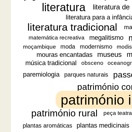
literatura
literatura de
literatura para a infânc
literatura tradicional
ma
megalitismo
matemática recreativa
moda
modernismo
moçambique
modis
museus
m
mouras encantadas
música tradicional
obsceno
oceanogr
pass
paremiologia
parques naturais
património co
património i
património rural
peça teatra
plantas medicinais
plantas aromáticas