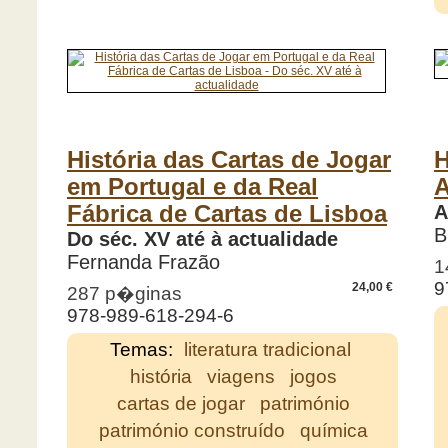
História das Cartas de Jogar
H
em Portugal e da Real
A
Fábrica de Cartas de Lisboa
A
B
Do séc. XV até à actualidade
Fernanda Frazão
1
9
24,00 €
287 p�ginas
978-989-618-294-6
Temas:
literatura tradicional
história
viagens
jogos
cartas de jogar
património
património construído
química