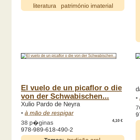
literatura
património imaterial
El vuelo de un picaflor o die
d
von der Schwabischen...
•
Xulio Pardo de Neyra
7
•
à mão de respigar
9
4,10 €
38 p�ginas
978-989-618-490-2