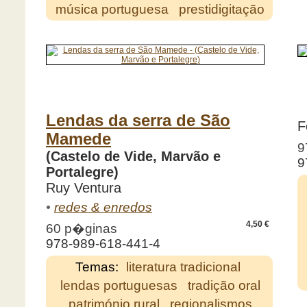
música portuguesa
prestidigitação
Lendas da serra de São
F
Mamede
9
(Castelo de Vide, Marvão e
9
Portalegre)
Ruy Ventura
•
redes & enredos
4,50 €
60 p�ginas
978-989-618-441-4
Temas:
literatura tradicional
lendas portuguesas
tradição oral
património rural
regionalismos