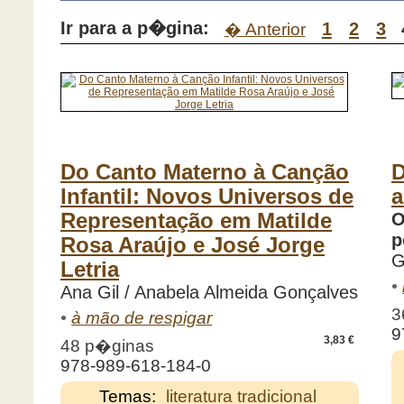
Ir para a p�gina:
1
2
3
� Anterior
Do Canto Materno à Canção
D
Infantil: Novos Universos de
a
Representação em Matilde
O
p
Rosa Araújo e José Jorge
G
Letria
•
Ana Gil / Anabela Almeida Gonçalves
3
•
à mão de respigar
9
3,83 €
48 p�ginas
978-989-618-184-0
Temas:
literatura tradicional