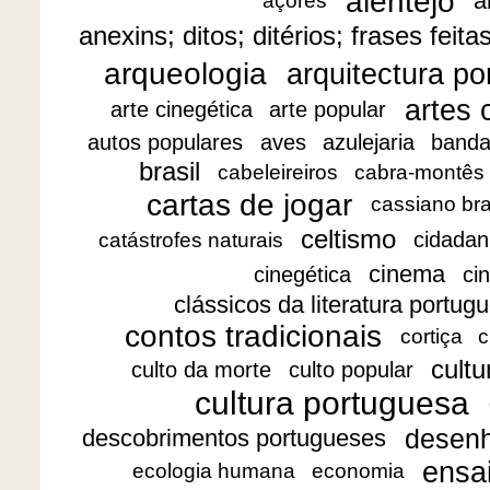
alentejo
a
açores
anexins; ditos; ditérios; frases feita
arqueologia
arquitectura p
artes 
arte cinegética
arte popular
autos populares
aves
azulejaria
banda
brasil
cabeleireiros
cabra-montês
cartas de jogar
cassiano br
celtismo
cidadan
catástrofes naturais
cinema
cinegética
ci
clássicos da literatura portug
contos tradicionais
cortiça
c
cultu
culto da morte
culto popular
cultura portuguesa
desen
descobrimentos portugueses
ensa
ecologia humana
economia