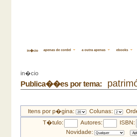
apenas de cordel
a outra apenas
ebooks
in�cio
in�cio
patrimó
Publica��es por tema:
Itens por p�gina:
Colunas:
Orde
T�tulo:
Autores:
ISBN:
Novidade: