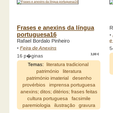
Frases e anexins da língua
R
portuguesa16
•
e
Rafael Bordalo Pinheiro
•
Feira de Anexins
5
3,00 €
16 p�ginas
Temas:
literatura tradicional
património
literatura
património imaterial
desenho
provérbios
imprensa portuguesa
anexins; ditos; ditérios; frases feitas
cultura portuguesa
facsimile
paremiologia
ilustração
gravura