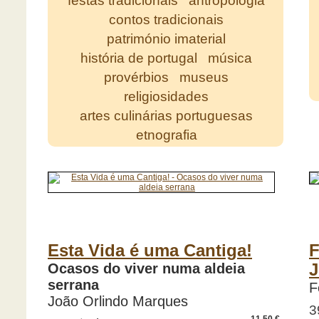
festas tradicionais
antropologia
contos tradicionais
património imaterial
história de portugal
música
provérbios
museus
religiosidades
artes culinárias portuguesas
etnografia
Esta Vida é uma Cantiga!
F
Ocasos do viver numa aldeia
J
serrana
F
João Orlindo Marques
3