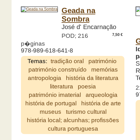
Geada na
Sombra
José d' Encarnação
POD; 216
7,50 €
G
p�ginas
I
978-989-618-641-8
p
Temas:
tradição oral
património
S
património construído
memórias
R
T
antropologia
história da literatura
literatura
poesia
2
9
património imaterial
arqueologia
história de portugal
história de arte
museus
turismo cultural
história local; alcunhas; profissões
cultura portuguesa