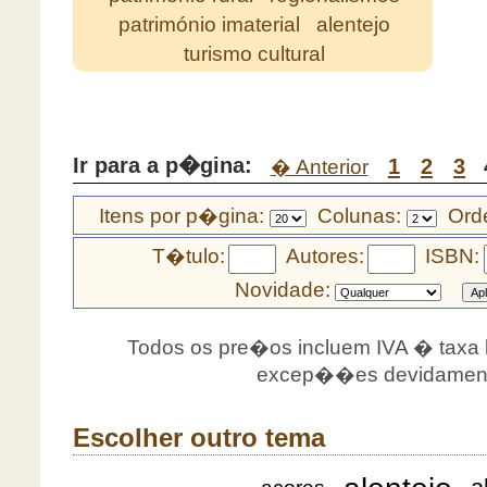
património imaterial
alentejo
turismo cultural
Ir para a p�gina:
1
2
3
� Anterior
Itens por p�gina:
Colunas:
Orde
T�tulo:
Autores:
ISBN:
Novidade:
Todos os pre�os incluem IVA � taxa le
excep��es devidamente
Escolher outro tema