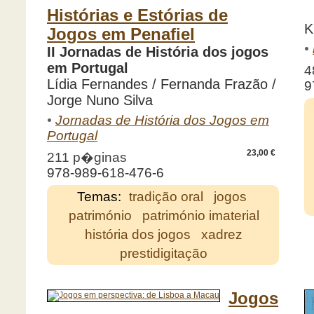
Histórias e Estórias de
K
Jogos em Penafiel
•
II Jornadas de História dos jogos
em Portugal
4
Lídia Fernandes / Fernanda Frazão /
9
Jorge Nuno Silva
•
Jornadas de História dos Jogos em
Portugal
23,00 €
211 p�ginas
978-989-618-476-6
Temas:
tradição oral
jogos
património
património imaterial
história dos jogos
xadrez
prestidigitação
Jogos