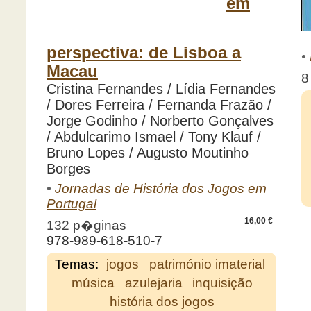
em
perspectiva: de Lisboa a
•
Macau
8
Cristina Fernandes / Lídia Fernandes
/ Dores Ferreira / Fernanda Frazão /
Jorge Godinho / Norberto Gonçalves
/ Abdulcarimo Ismael / Tony Klauf /
Bruno Lopes / Augusto Moutinho
Borges
•
Jornadas de História dos Jogos em
Portugal
16,00 €
132 p�ginas
978-989-618-510-7
Temas:
jogos
património imaterial
música
azulejaria
inquisição
história dos jogos