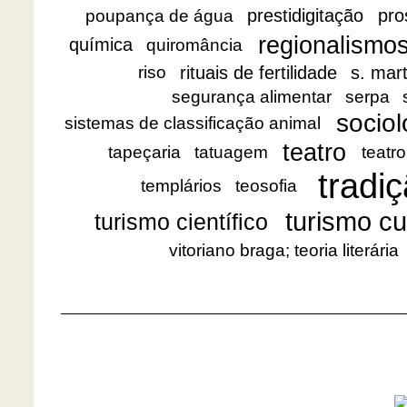
prestidigitação
pro
poupança de água
regionalismo
química
quiromância
rituais de fertilidade
s. mar
riso
segurança alimentar
serpa
sociol
sistemas de classificação animal
teatro
tapeçaria
tatuagem
teatro
tradiç
templários
teosofia
turismo cu
turismo científico
vitoriano braga; teoria literária