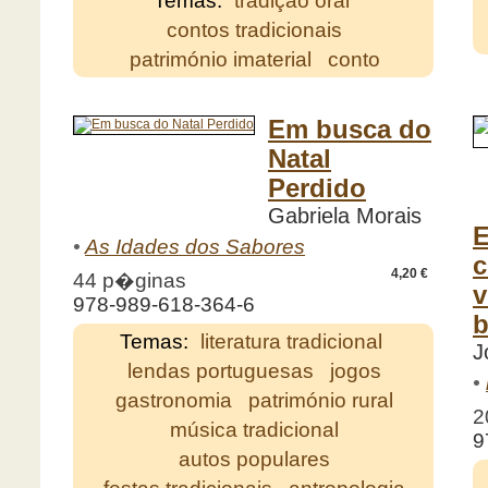
Temas:
tradição oral
contos tradicionais
património imaterial
conto
Em busca do
Natal
Perdido
Gabriela Morais
E
•
As Idades dos Sabores
c
4,20 €
44 p�ginas
v
978-989-618-364-6
b
Temas:
literatura tradicional
J
lendas portuguesas
jogos
•
gastronomia
património rural
2
música tradicional
9
autos populares