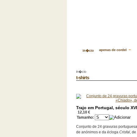
apenas de cordel
in�cio
in�cio
t-shirts
Trajo em Portugal, século XV
12,10 €
Tamanho:
Conjunto de 24 gravuras portuguesas
de anónimos e da écloga
Crisfal
, de