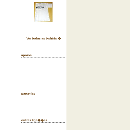
Ver todas as t-shirts �
apoios
parcerias
outras liga��es