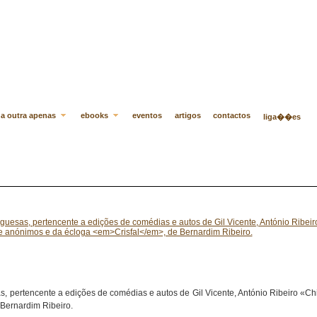
a outra apenas
ebooks
eventos
artigos
contactos
liga��es
I
, pertencente a edições de comédias e autos de Gil Vicente, António Ribeiro «Ch
 Bernardim Ribeiro.